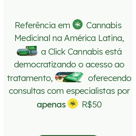
R
e
f
e
r
ê
n
c
i
a
e
m
C
a
n
n
a
b
i
s
M
e
d
i
c
i
n
a
l
n
a
A
m
é
r
i
c
a
L
a
t
i
n
a
,
a
C
l
i
c
k
C
a
n
n
a
b
i
s
e
s
t
á
d
e
m
o
c
r
a
t
i
z
a
n
d
o
o
a
c
e
s
s
o
a
o
t
r
a
t
a
m
e
n
t
o
,
o
f
e
r
e
c
e
n
d
o
c
o
n
s
u
l
t
a
s
c
o
m
e
s
p
e
c
i
a
l
i
s
t
a
s
p
o
r
a
p
e
n
a
s
R
$
5
0