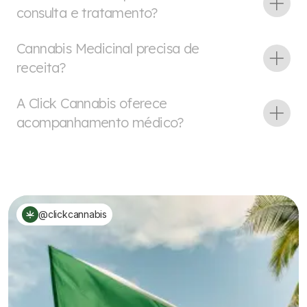
consulta e tratamento?
Cannabis Medicinal precisa de
receita?
A Click Cannabis oferece
acompanhamento médico?
@clickcannabis