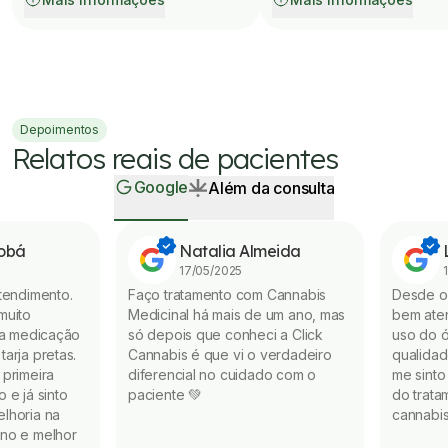
Depoimentos
Relatos reais de pacientes
Google
Além da consulta
tobá
Natalia Almeida
17/05/2025
tendimento.
Faço tratamento com Cannabis
Desde o 
muito
Medicinal há mais de um ano, mas
bem ate
da medicação
só depois que conheci a Click
uso do ó
arja pretas.
Cannabis é que vi o verdadeiro
qualidad
primeira
diferencial no cuidado com o
me sinto
 e já sinto
paciente 💚
do trata
lhoria na
cannabis
no e melhor