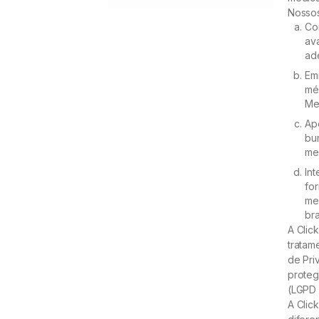
Nossos
Co
av
ad
Em
mé
Me
Ap
bur
me
In
fo
me
bra
A Clic
tratam
de Pri
proteg
(LGPD 
A Clic