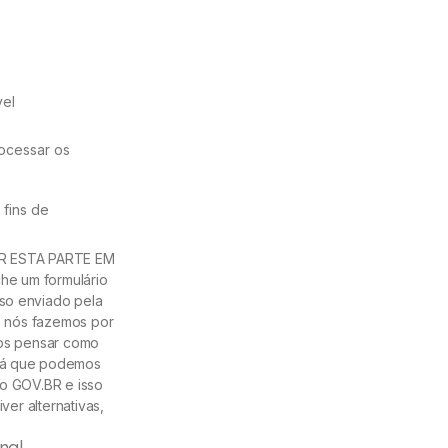
vel
rocessar os
fins de
VER ESTA PARTE EM
he um formulário
so enviado pela
 e nós fazemos por
mos pensar como
erá que podemos
do GOV.BR e isso
ver alternativas,
nal