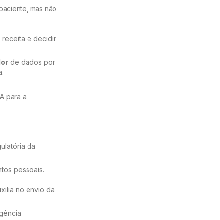
 paciente, mas não
receita e decidir
or
de dados por
a.
SA para a
ulatória da
ntos pessoais.
xilia no envio da
agência