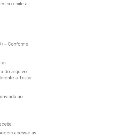
médico emite a
PD) – Conforme
tas.
ia do arquivo
lmente a Tristar
 enviada ao
ceita.
 podem acessar as