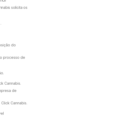
nabis solicita os
.
osição do
do processo de
ão.
ck Cannabis.
mpresa de
Click Cannabis.
vel