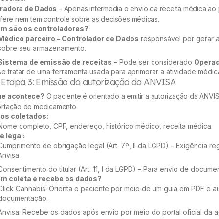
radora de Dados
– Apenas intermedia o envio da receita médica ao
rfere nem tem controle sobre as decisões médicas.
m são os controladores?
Médico parceiro – Controlador de Dados
responsável por gerar a 
sobre seu armazenamento.
Sistema de emissão de receitas
– Pode ser considerado
Operad
se tratar de uma ferramenta usada para aprimorar a atividade médic
. Etapa 3: Emissão da autorização da ANVISA
ue acontece?
O paciente é orientado a emitir a autorização da ANVI
ortação do medicamento.
os coletados:
Nome completo, CPF, endereço, histórico médico, receita médica.
e legal:
Cumprimento de obrigação legal (Art. 7º, II da LGPD) – Exigência reg
Anvisa.
Consentimento do titular (Art. 11, I da LGPD) – Para envio de docume
m coleta e recebe os dados?
Click Cannabis: Orienta o paciente por meio de um guia em PDF e au
documentação.
Anvisa: Recebe os dados após envio por meio do portal oficial da 