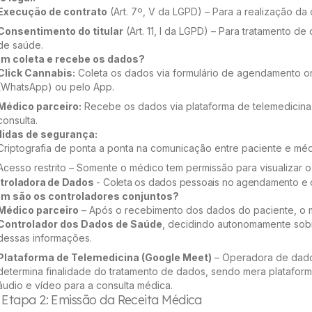
Execução de contrato
(Art. 7º, V da LGPD) – Para a realização da 
Consentimento do titular
(Art. 11, I da LGPD) – Para tratamento de
de saúde.
m coleta e recebe os dados?
Click Cannabis:
Coleta os dados via formulário de agendamento on
(WhatsApp) ou pelo App.
Médico parceiro:
Recebe os dados via plataforma de telemedicina
consulta.
idas de segurança:
Criptografia de ponta a ponta na comunicação entre paciente e méd
Acesso restrito – Somente o médico tem permissão para visualizar o
troladora de Dados
- Coleta os dados pessoais no agendamento e 
m são os controladores conjuntos?
Médico parceiro
– Após o recebimento dos dados do paciente, o 
Controlador dos Dados de Saúde
, decidindo autonomamente sobr
dessas informações.
Plataforma de Telemedicina (Google Meet)
– Operadora de dad
determina finalidade do tratamento de dados, sendo mera platafor
áudio e vídeo para a consulta médica.
. Etapa 2: Emissão da Receita Médica