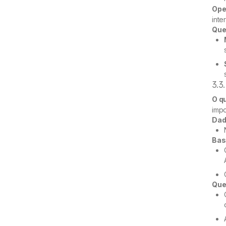
Ope
inte
Que
3.3
O q
imp
Dad
Bas
Que