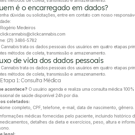
ntes métodos de coleta, transmissão e armazenamento.
Quem é o encarregado em dados?
enha dúvidas ou solicitações, entre em contato com nosso responsáv
idade:
 Rogério Medeiros
: clickcannabis@clickcannabis.com
ne: (21) 3486-5782
k Cannabis trata os dados pessoais dos usuários em quatro etapas pri
ntes métodos de coleta, transmissão e armazenamento.
Fluxo de vida dos dados pessoais
k Cannabis trata os dados pessoais dos usuários em quatro etapas pri
ntes métodos de coleta, transmissão e armazenamento.
. Etapa 1: Consulta Médica
ue acontece?
O usuário agenda e realiza uma consulta médica 100%
issional de saúde disponível 24h por dia.
os coletados:
Nome completo, CPF, telefone, e-mail, data de nascimento, gênero.
Informações médicas fornecidas pelo paciente, incluindo histórico 
medicamentos, detalhes da dieta e exercícios, peso, altura e infor
sono.
e legal: