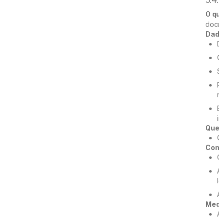
O q
docu
Dad
Que
Com
Med