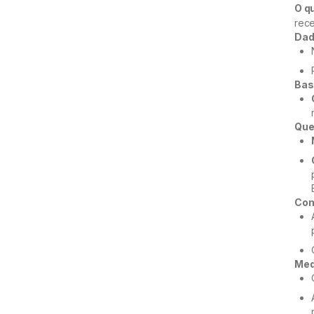
O q
rece
Dad
Bas
Que
Com
Med