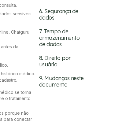
consulta.
6. Segurança de
 dados sensíveis
dados
7. Tempo de
line, Chatguru
armazenamento
de dados
 antes da
8. Direito por
usuário
ico.
 histórico médico.
9. Mudanças neste
cadastro.
documento
médico se torna
e o tratamento
os porque não
ma para conectar