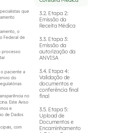
ecialistas que
3.2. Etapa 2:
atamento
Emissão da
Receita Médica
tamento, o
ho Federal de
3.3. Etapa 3:
Emissão da
autorização da
o processo
ANVISA
tar
3.4. Etapa 4:
o paciente a
Validação de
envio do
documentos e
egulatórias
conferência final
final
ransparência no
ina. Este Aviso
amos e
3.5. Etapa 5:
ção de Dados
Upload de
Documentos e
ncipais, com
Encaminhamento