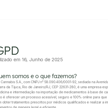
GPD
lizado em
16, Junho de 2025
Quem somos e o que fazemos?
k Cannabis S.A., com CNPJ n⁰ 58.090.406/0001-92, sediada na Avenid
arra da Tijuca, Rio de Janeiro/RJ, CEP 22631-280, é uma empresa es
dicina e intermediação na importação de medicamentos à base de ca
vo é oferecer um processo acessível, seguro e 100% online para que
 obter tratamentos prescritos por médicos qualificados e realizar a 
mentos de maneira legal e eficiente.