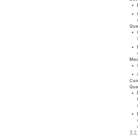
Que
Med
Con
Que
3.2