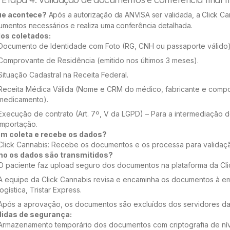
ue acontece?
Após a autorização da ANVISA ser validada, a Click Can
mentos necessários e realiza uma conferência detalhada.
os coletados:
Documento de Identidade com Foto (RG, CNH ou passaporte válido)
Comprovante de Residência (emitido nos últimos 3 meses).
Situação Cadastral na Receita Federal.
Receita Médica Válida (Nome e CRM do médico, fabricante e comp
medicamento).
Execução de contrato (Art. 7º, V da LGPD) – Para a intermediação 
importação.
m coleta e recebe os dados?
Click Cannabis: Recebe os documentos e os processa para validaç
o os dados são transmitidos?
O paciente faz upload seguro dos documentos na plataforma da Cli
A equipe da Click Cannabis revisa e encaminha os documentos à e
logística, Tristar Express.
Após a aprovação, os documentos são excluídos dos servidores da 
idas de segurança:
Armazenamento temporário dos documentos com criptografia de ní