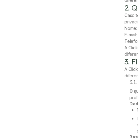
difere
2. 
Caso t
privac
Nome:
E-mail
Telefo
A Clic
difere
3. 
A Clic
difere
3.1
O q
prof
Dad
Bas