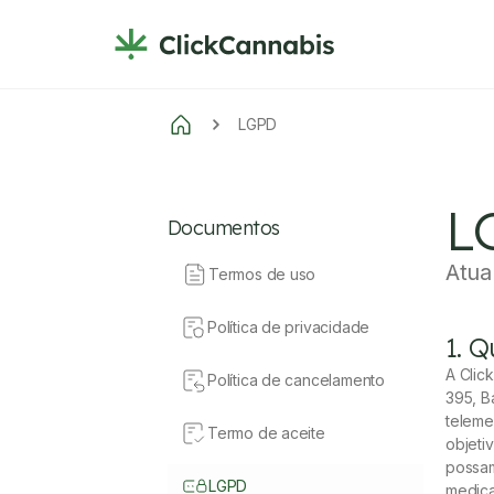
LGPD
LGPD
L
Documentos
Atua
Termos de uso
Política de privacidade
1. 
A Clic
Política de cancelamento
395, B
teleme
Termo de aceite
objeti
possam
LGPD
medica