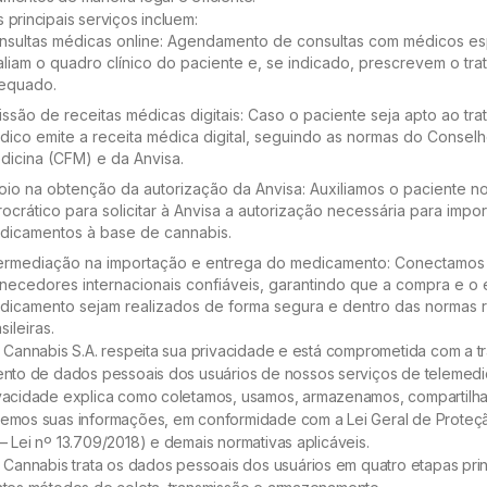
 principais serviços incluem:
nsultas médicas online: Agendamento de consultas com médicos esp
aliam o quadro clínico do paciente e, se indicado, prescrevem o tr
equado.
issão de receitas médicas digitais: Caso o paciente seja apto ao tra
dico emite a receita médica digital, seguindo as normas do Consel
dicina (CFM) e da Anvisa.
oio na obtenção da autorização da Anvisa: Auxiliamos o paciente n
ocrático para solicitar à Anvisa a autorização necessária para impor
dicamentos à base de cannabis.
termediação na importação e entrega do medicamento: Conectamos 
rnecedores internacionais confiáveis, garantindo que a compra e o 
dicamento sejam realizados de forma segura e dentro das normas r
sileiras.
k Cannabis S.A. respeita sua privacidade e está comprometida com a t
ento de dados pessoais dos usuários de nossos serviços de telemedic
vacidade explica como coletamos, usamos, armazenamos, compartilh
emos suas informações, em conformidade com a Lei Geral de Prote
– Lei nº 13.709/2018) e demais normativas aplicáveis.
k Cannabis trata os dados pessoais dos usuários em quatro etapas pri