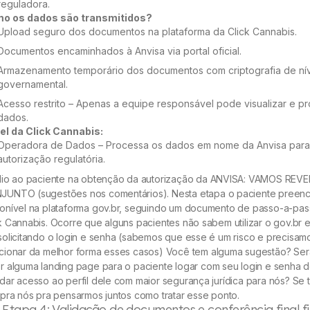
reguladora.
o os dados são transmitidos?
Upload seguro dos documentos na plataforma da Click Cannabis.
Documentos encaminhados à Anvisa via portal oficial.
Armazenamento temporário dos documentos com criptografia de ní
governamental.
Acesso restrito – Apenas a equipe responsável pode visualizar e p
dados.
el da Click Cannabis:
Operadora de Dados – Processa os dados em nome da Anvisa para 
autorização regulatória.
ílio ao paciente na obtenção da autorização da ANVISA: VAMOS RE
JUNTO (sugestões nos comentários). Nesta etapa o paciente preenc
onível na plataforma gov.br, seguindo um documento de passo-a-pas
k Cannabis. Ocorre que alguns pacientes não sabem utilizar o gov.br
solicitando o login e senha (sabemos que esse é um risco e precisa
ucionar da melhor forma esses casos) Você tem alguma sugestão? S
r alguma landing page para o paciente logar com seu login e senha 
dar acesso ao perfil dele com maior segurança jurídica para nós? Se ti
 pra nós pra pensarmos juntos como tratar esse ponto.
. Etapa 4: Validação de documentos e conferência final fi