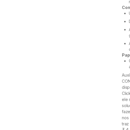
Com
Pap
Aux
CON
disp
Clic
ele 
sol
faze
nos 
traz
3.4