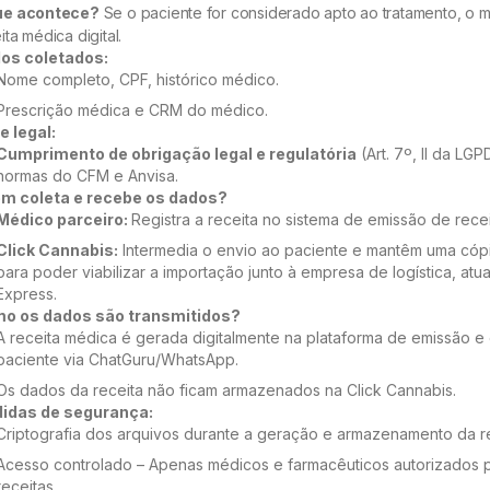
ue acontece?
Se o paciente for considerado apto ao tratamento, o 
ita médica digital.
os coletados:
Nome completo, CPF, histórico médico.
Prescrição médica e CRM do médico.
e legal:
Cumprimento de obrigação legal e regulatória
(Art. 7º, II da LG
normas do CFM e Anvisa.
m coleta e recebe os dados?
Médico parceiro:
Registra a receita no sistema de emissão de recei
Click Cannabis:
Intermedia o envio ao paciente e mantêm uma cóp
para poder viabilizar a importação junto à empresa de logística, atua
Express.
o os dados são transmitidos?
A receita médica é gerada digitalmente na plataforma de emissão e
paciente via ChatGuru/WhatsApp.
Os dados da receita não ficam armazenados na Click Cannabis.
idas de segurança:
Criptografia dos arquivos durante a geração e armazenamento da re
Acesso controlado – Apenas médicos e farmacêuticos autorizados
receitas.